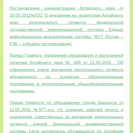
Постановление администрации Алтайского края от
20.09.2011№532 “О внедрении на территории Алтайского
края регионального сегмента федеральной
государственной информационной системы Единая
информационно-аналитическая система “ФСТ России –
РЭК – субъекты регулирования”
Приказ Главного управления образования и молодежной
политики Алтайского края № 468 от 21.03.2016 “Об
утверждении плана внедрения регионального сегмента
обучающихся по основным образовательным
программам и дополнительным общеобразовательным
программам.
Приказ Комитета по образованию города Барнаула от
11.05.2016 №877-осн «О создании рабочей группы и
назначении ответственных за внедрение регионального
сегмента единой федеральной межведомственной
системы учета контингента обучающихся по основным